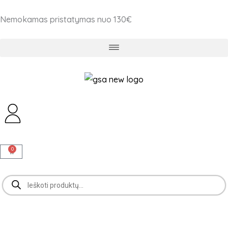
Pereiti
Nemokamas pristatymas nuo 130€
prie
turinio
0
Cart
Products
search