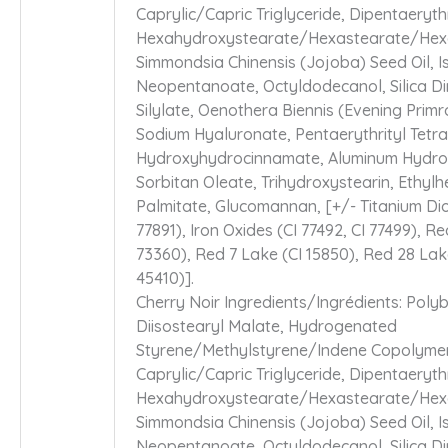
Caprylic/Capric Triglyceride, Dipentaerythr
Hexahydroxystearate/Hexastearate/Hexa
Simmondsia Chinensis (Jojoba) Seed Oil, I
Neopentanoate, Octyldodecanol, Silica D
Silylate, Oenothera Biennis (Evening Primro
Sodium Hyaluronate, Pentaerythrityl Tetra 
Hydroxyhydrocinnamate, Aluminum Hydro
Sorbitan Oleate, Trihydroxystearin, Ethylh
Palmitate, Glucomannan, [+/- Titanium Dio
77891), Iron Oxides (CI 77492, CI 77499), Re
73360), Red 7 Lake (CI 15850), Red 28 Lak
45410)].
Cherry Noir Ingredients/Ingrédients: Poly
Diisostearyl Malate, Hydrogenated
Styrene/Methylstyrene/Indene Copolyme
Caprylic/Capric Triglyceride, Dipentaerythr
Hexahydroxystearate/Hexastearate/Hexa
Simmondsia Chinensis (Jojoba) Seed Oil, I
Neopentanoate, Octyldodecanol, Silica D