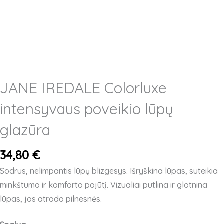
JANE IREDALE Colorluxe
intensyvaus poveikio lūpų
glazūra
34,80
€
Sodrus, nelimpantis lūpų blizgesys. Išryškina lūpas, suteikia
minkštumo ir komforto pojūtį. Vizualiai putlina ir glotnina
lūpas, jos atrodo pilnesnės.
produkto