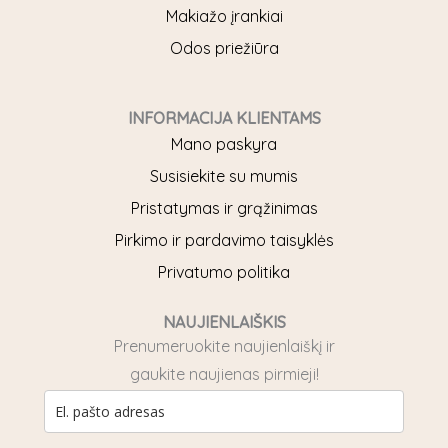
k
a
Makiažo įrankiai
m
Odos priežiūra
INFORMACIJA KLIENTAMS
Mano paskyra
Susisiekite su mumis
Pristatymas ir grąžinimas
Pirkimo ir pardavimo taisyklės
Privatumo politika
NAUJIENLAIŠKIS
Prenumeruokite naujienlaiškį ir
gaukite naujienas pirmieji!