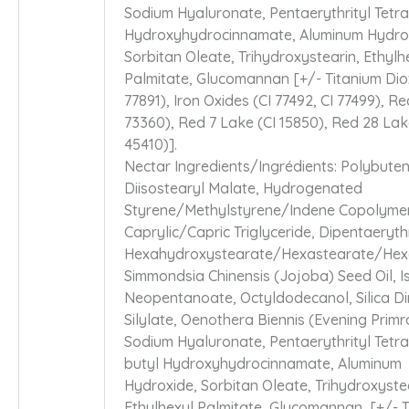
Sodium Hyaluronate, Pentaerythrityl Tetra 
Hydroxyhydrocinnamate, Aluminum Hydro
Sorbitan Oleate, Trihydroxystearin, Ethylh
Palmitate, Glucomannan [+/- Titanium Dio
77891), Iron Oxides (CI 77492, CI 77499), Re
73360), Red 7 Lake (CI 15850), Red 28 Lak
45410)].
Nectar Ingredients/Ingrédients: Polybuten
Diisostearyl Malate, Hydrogenated
Styrene/Methylstyrene/Indene Copolyme
Caprylic/Capric Triglyceride, Dipentaerythr
Hexahydroxystearate/Hexastearate/Hexa
Simmondsia Chinensis (Jojoba) Seed Oil, I
Neopentanoate, Octyldodecanol, Silica D
Silylate, Oenothera Biennis (Evening Primro
Sodium Hyaluronate, Pentaerythrityl Tetra-
butyl Hydroxyhydrocinnamate, Aluminum
Hydroxide, Sorbitan Oleate, Trihydroxyste
Ethylhexyl Palmitate, Glucomannan, [+/- 