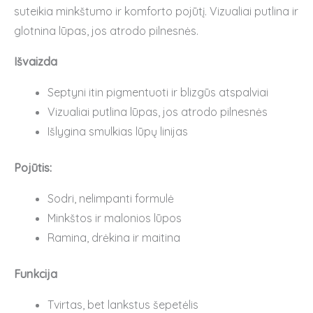
suteikia minkštumo ir komforto pojūtį. Vizualiai putlina ir
glotnina lūpas, jos atrodo pilnesnės.
Išvaizda
Septyni itin pigmentuoti ir blizgūs atspalviai
Vizualiai putlina lūpas, jos atrodo pilnesnės
Išlygina smulkias lūpų linijas
Pojūtis:
Sodri, nelimpanti formulė
Minkštos ir malonios lūpos
Ramina, drėkina ir maitina
Funkcija
Tvirtas, bet lankstus šepetėlis