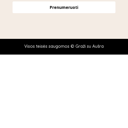
Prenumeruoti
Visos teisės saugomos © Graži su Aušra