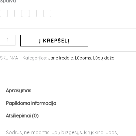
Spalva
kiekis:
JANE
IREDALE
Colorluxe
intensyvaus
Į KREPŠELĮ
poveikio
lūpų
SKU
N/A
Kategorijos:
Jane Iredale
,
Lūpoms
,
Lūpų dažai
glazūra
Aprašymas
Papildoma informacija
Atsiliepimai (0)
Sodrus, nelimpantis lūpų blizgesys. Išryškina lūpas,