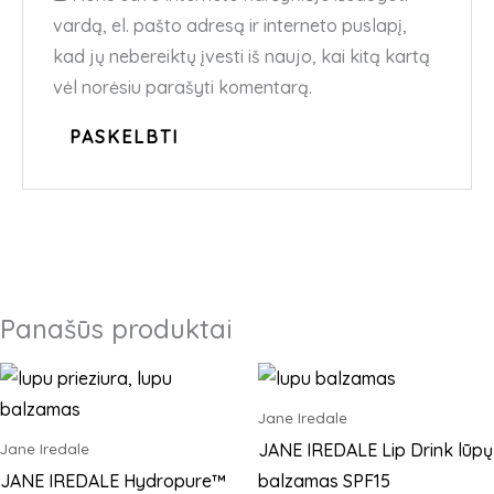
vardą, el. pašto adresą ir interneto puslapį,
kad jų nebereiktų įvesti iš naujo, kai kitą kartą
vėl norėsiu parašyti komentarą.
Panašūs produktai
This
product
Jane Iredale
has
JANE IREDALE Lip Drink lūpų
Jane Iredale
multiple
JANE IREDALE Hydropure™
balzamas SPF15