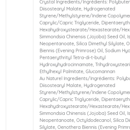
Crystal Ingredients/Ingrédients: Polybute
Diisostearyl Malate, Hydrogenated
Styrene/Methylstyrene/Indene Copolyme
Caprylic/Capric Triglyceride, Dipentaerythr
Hexahydroxystearate/Hexastearate/Hexa
Simmondsia Chinensis (Jojoba) Seed Oil, I
Neopentanoate, Silica Dimethyl Silylate, 
Biennis (Evening Primrose) Oil, Sodium Hy
Pentaerythrityl Tetra-di-t-butyl
Hydroxyhydrocinnamate, Trihydroxysteari
Ethylhexyl Palmitate, Glucomannan
Au Naturel Ingredients/Ingrédients: Polyb
Diisostearyl Malate, Hydrogenated
Styrene/Methylstyrene/Indene Copolyme
Caprylic/Capric Triglyceride, Dipentaerythr
Hexahydroxystearate/Hexastearate/Hexa
Simmondsia Chinensis (Jojoba) Seed Oil, I
Neopentanoate, Octyldodecanol, Silica D
Silylate, Oenothera Biennis (Evening Primro