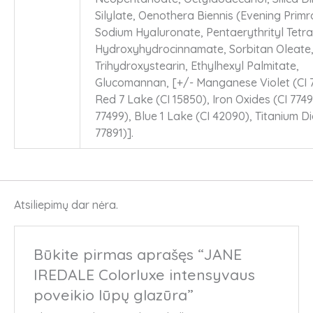
Silylate, Oenothera Biennis (Evening Primro
Sodium Hyaluronate, Pentaerythrityl Tetra 
Hydroxyhydrocinnamate, Sorbitan Oleate
Trihydroxystearin, Ethylhexyl Palmitate,
Glucomannan, [+/- Manganese Violet (CI 7
Red 7 Lake (CI 15850), Iron Oxides (CI 7749
77499), Blue 1 Lake (CI 42090), Titanium Di
77891)].
Atsiliepimų dar nėra.
Būkite pirmas aprašęs “JANE
IREDALE Colorluxe intensyvaus
poveikio lūpų glazūra”