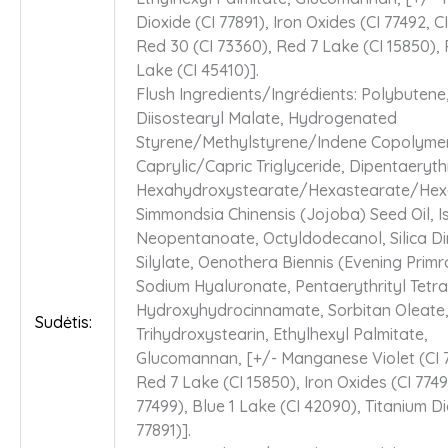
Dioxide (CI 77891), Iron Oxides (CI 77492, C
Red 30 (CI 73360), Red 7 Lake (CI 15850),
Lake (CI 45410)].
Flush Ingredients/Ingrédients: Polybutene
Diisostearyl Malate, Hydrogenated
Styrene/Methylstyrene/Indene Copolyme
Caprylic/Capric Triglyceride, Dipentaerythr
Hexahydroxystearate/Hexastearate/Hexa
Simmondsia Chinensis (Jojoba) Seed Oil, I
Neopentanoate, Octyldodecanol, Silica D
Silylate, Oenothera Biennis (Evening Primro
Sodium Hyaluronate, Pentaerythrityl Tetra 
Hydroxyhydrocinnamate, Sorbitan Oleate
Sudėtis:
Trihydroxystearin, Ethylhexyl Palmitate,
Glucomannan, [+/- Manganese Violet (CI 7
Red 7 Lake (CI 15850), Iron Oxides (CI 7749
77499), Blue 1 Lake (CI 42090), Titanium Di
77891)].