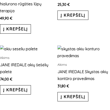
variants.
hialurono rūgšties lūpų
25,30
€
The
terapija
Į KREPŠELĮ
options
49,90
€
may
Į KREPŠELĮ
be
chosen
on
This
the
product
product
Akims
has
page
JANE IREDALE akių šešėlių
Akims
multiple
paletė
JANE IREDALE Skystas akių
variants.
kontūro pravedimas
74,00
€
The
31,80
€
Į KREPŠELĮ
options
Į KREPŠELĮ
may
be