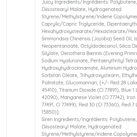
Juicy Ingredients/Ingrédients: Polybutene
Diisostearyl Malate, Hydrogenated
Styrene/Methylstyrene/Indene Copolyme
Caprylic/Capric Triglyceride, Dipentaerythr
Hexahydroxystearate/Hexastearate/Hexa
Simmondsia Chinensis (Jojoba) Seed Oil, I
Neopentanoate, Octyldodecanol, Silica D
Silylate, Oenothera Biennis (Evening Primro
Sodium Hyaluronate, Pentaerythrityl Tetra 
Hydroxyhydrocinnamate, Aluminum Hydro
Sorbitan Oleate, Trihydroxystearin, Ethylh
Palmitate, Glucomannan, [+/- Red 28 Lake
45410), Titanium Dioxide (CI 77891), Blue 1 
42090), Manganese Violet (CI 77742), Iron 
77491, CI 77499), Red 30 (CI 73360), Red 7 
15850)].
Siren Ingredients/Ingrédients: Polybutene,
Diisostearyl Malate, Hydrogenated
Styrene/Methylstyrene/Indene Copolyme