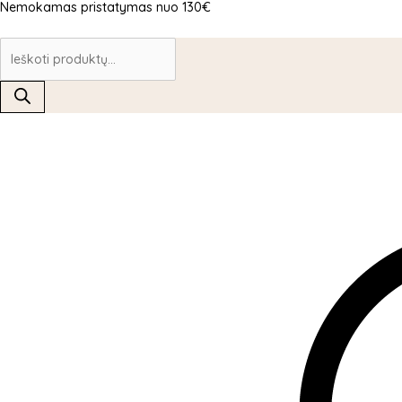
Nemokamas pristatymas nuo 130€
Pereiti
Products
Products
Products
prie
search
search
search
turinio