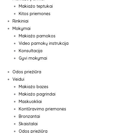
Makiažo teptukai
Kitos priemonės
Rinkiniai
Mokymai
Makiažo pamokos
Video pamokų instrukcija
Konsultacija
Gyvi mokymai
Odos priežiūra
Veidui
Makiažo bazės
Makiažo pagrindai
Maskuokliai
Kontūravimo priemonės
Bronzantai
Skaistalai
Odos priežiūra