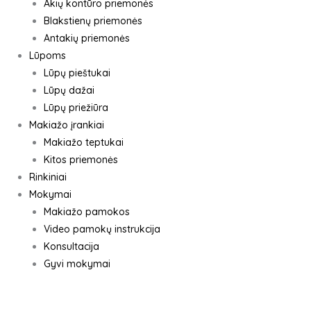
Akių kontūro priemonės
Blakstienų priemonės
Antakių priemonės
Lūpoms
Lūpų pieštukai
Lūpų dažai
Lūpų priežiūra
Makiažo įrankiai
Makiažo teptukai
Kitos priemonės
Rinkiniai
Mokymai
Makiažo pamokos
Video pamokų instrukcija
Konsultacija
Gyvi mokymai