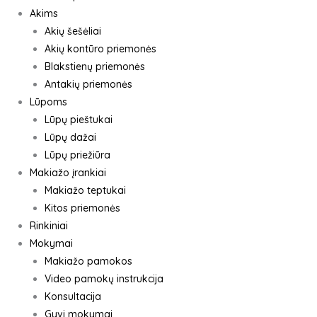
Akims
Akių šešėliai
Akių kontūro priemonės
Blakstienų priemonės
Antakių priemonės
Lūpoms
Lūpų pieštukai
Lūpų dažai
Lūpų priežiūra
Makiažo įrankiai
Makiažo teptukai
Kitos priemonės
Rinkiniai
Mokymai
Makiažo pamokos
Video pamokų instrukcija
Konsultacija
Gyvi mokymai