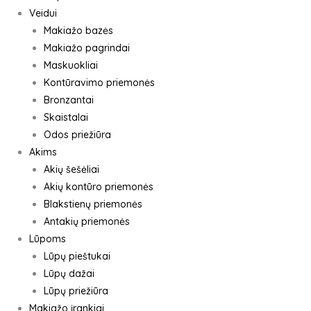
Veidui
Makiažo bazės
Makiažo pagrindai
Maskuokliai
Kontūravimo priemonės
Bronzantai
Skaistalai
Odos priežiūra
Akims
Akių šešėliai
Akių kontūro priemonės
Blakstienų priemonės
Antakių priemonės
Lūpoms
Lūpų pieštukai
Lūpų dažai
Lūpų priežiūra
Makiažo įrankiai