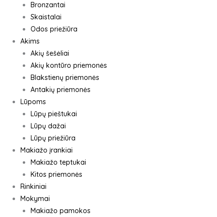
Bronzantai
Skaistalai
Odos priežiūra
Akims
Akių šešėliai
Akių kontūro priemonės
Blakstienų priemonės
Antakių priemonės
Lūpoms
Lūpų pieštukai
Lūpų dažai
Lūpų priežiūra
Makiažo įrankiai
Makiažo teptukai
Kitos priemonės
Rinkiniai
Mokymai
Makiažo pamokos