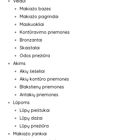
Veidui
Makiažo bazės
Makiažo pagrindai
Maskuokliai
Kontūravimo priemonės
Bronzantai
Skaistalai
Odos priežiūra
Akims
Akių šešėliai
Akių kontūro priemonės
Blakstienų priemonės
Antakių priemonės
Lūpoms
Lūpų pieštukai
Lūpų dažai
Lūpų priežiūra
Makiažo įrankiai