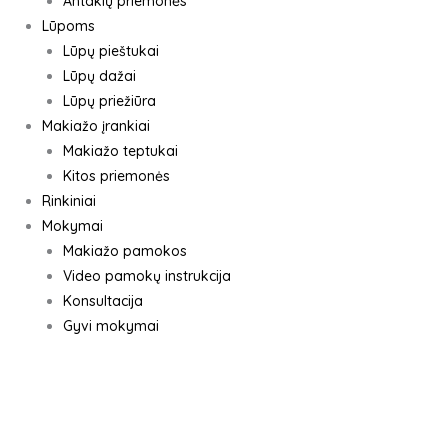
Antakių priemonės
Lūpoms
Lūpų pieštukai
Lūpų dažai
Lūpų priežiūra
Makiažo įrankiai
Makiažo teptukai
Kitos priemonės
Rinkiniai
Mokymai
Makiažo pamokos
Video pamokų instrukcija
Konsultacija
Gyvi mokymai