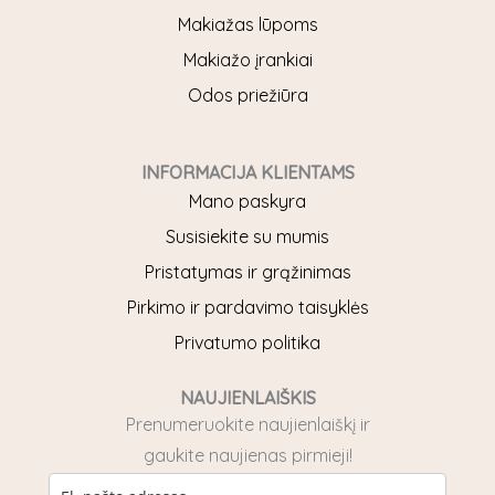
o
r
Makiažas lūpoms
k
a
Makiažo įrankiai
m
Odos priežiūra
INFORMACIJA KLIENTAMS
Mano paskyra
Susisiekite su mumis
Pristatymas ir grąžinimas
Pirkimo ir pardavimo taisyklės
Privatumo politika
NAUJIENLAIŠKIS
Prenumeruokite naujienlaiškį ir
gaukite naujienas pirmieji!