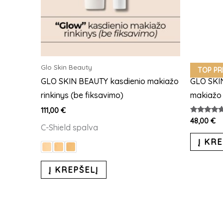
options
may
be
chosen
on
Glo Skin Beauty
Glo Skin 
TOP PR
the
GLO SKIN BEAUTY kasdienio makiažo
GLO SKI
product
rinkinys (be fiksavimo)
makiažo
page
111,00
€
Įvertinima
48,00
€
C-Shield spalva
5.00
iš 5
Į KRE
Į KREPŠELĮ