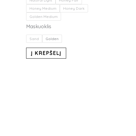
Natural Light
Honey Fair
Honey Medium
Honey Dark
Golden Medium
Maskuoklis
Sand
Golden
Į KREPŠELĮ