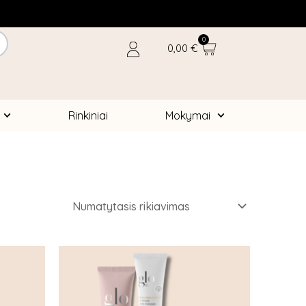
0
Cart
0,00
€
Rinkiniai
Mokymai
This
product
has