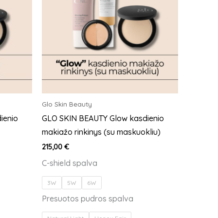
multiple
variants.
The
options
may
be
chosen
on
Glo Skin Beauty
the
ienio
GLO SKIN BEAUTY Glow kasdienio
product
makiažo rinkinys (su maskuokliu)
page
215,00
€
C-shield spalva
3W
5W
6W
Presuotos pudros spalva