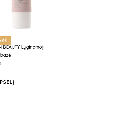
Beauty
EKĖ
N BEAUTY Lyginamoji
 bazė
s:
PŠELĮ