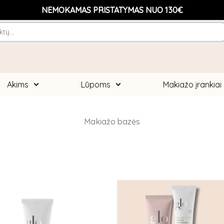
NEMOKAMAS PRISTATYMAS NUO 130€
Akims
Lūpoms
Makiažo įrankiai
Makiažo bazės
This
This
product
product
has
has