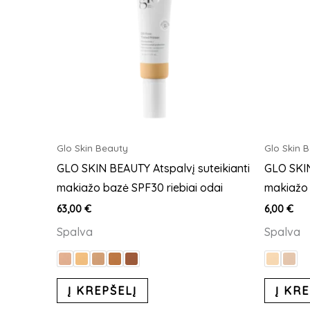
multiple
variants.
The
options
may
be
chosen
on
Glo Skin Beauty
Glo Skin 
the
GLO SKIN BEAUTY Atspalvį suteikianti
GLO SKIN
product
makiažo bazė SPF30 riebiai odai
makiažo 
page
63,00
€
6,00
€
Spalva
Spalva
Į KREPŠELĮ
Į KRE