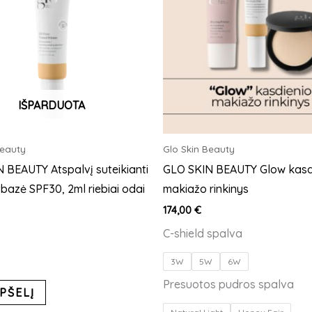
multiple
multiple
variants.
variants.
The
The
options
options
may
may
be
be
IŠPARDUOTA
chosen
chosen
on
on
Beauty
Glo Skin Beauty
the
the
 BEAUTY Atspalvį suteikianti
GLO SKIN BEAUTY Glow kasd
product
product
bazė SPF30, 2ml riebiai odai
makiažo rinkinys
page
page
174,00
€
C-shield spalva
3W
5W
6W
Presuotos pudros spalva
PŠELĮ