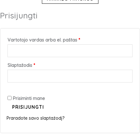
Prisijungti
Privalomas
Privalomas
Vartotojo vardas arba el. paštas
*
Slaptažodis
*
Prisiminti mane
PRISIJUNGTI
Praradote savo slaptažodį?