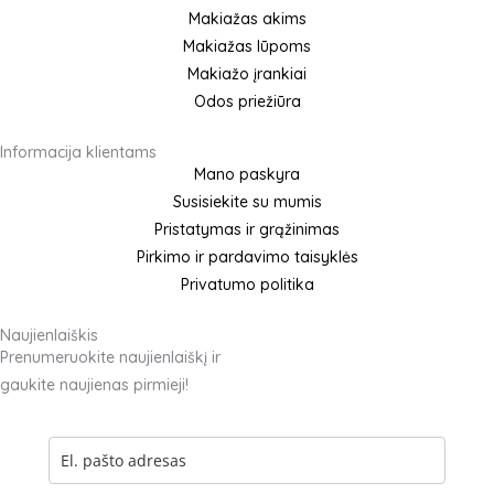
b
a
Makiažas akims
o
g
Makiažas lūpoms
o
r
Makiažo įrankiai
k
a
Odos priežiūra
m
Informacija klientams
Mano paskyra
Susisiekite su mumis
Pristatymas ir grąžinimas
Pirkimo ir pardavimo taisyklės
Privatumo politika
Naujienlaiškis
Prenumeruokite naujienlaiškį ir
gaukite naujienas pirmieji!