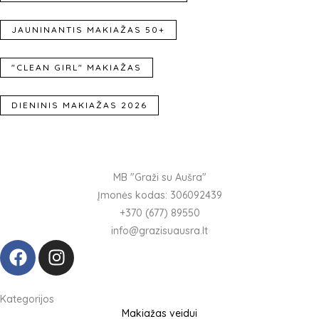
JAUNINANTIS MAKIAŽAS 50+
"CLEAN GIRL" MAKIAŽAS
DIENINIS MAKIAŽAS 2026
MB "Graži su Aušra"
Įmonės kodas: 306092439
+370 (677) 89550
info@grazisuausra.lt
F
I
a
n
c
s
e
t
Kategorijos
Makiažas veidui