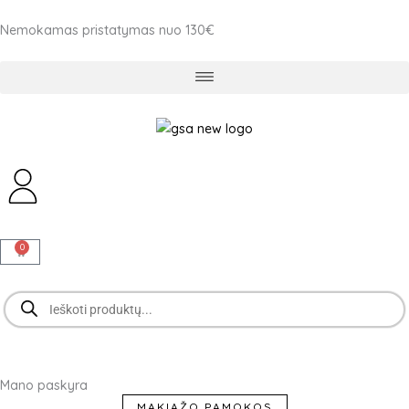
Pereiti
Nemokamas pristatymas nuo 130€
prie
turinio
0
Cart
Products
search
Mano paskyra
MAKIAŽO PAMOKOS