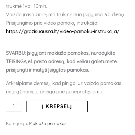
trukmė 1val. 10min.
Vaizdo įrašo žiūrėjimo trukmė nuo įsigyjimo: 90 dienų.
Prisijungimo prie video pamokų intrukcija:
https://grazisuausra.lt/video-pamoku-instrukcija/
SVARBU: Įsigyjant makiažo pamokas, nurodykite
TEISINGĄ el. pašto adresą, kad vėliau galėtumėte
prisijungti ir matyti įsigytas pamokas.
Atkreipiame dėmesį, kad pinigai už vaizdo pamokas
negrąžinami, o prieiga prie jų nepratęsiama.
produkto
Į KREPŠELĮ
kiekis:
Makiažo
Kategorija:
Makiažo pamokos
pamoka