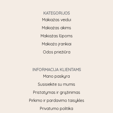
a
n
c
s
e
t
KATEGORIJOS
b
a
Makiažas veidui
o
g
Makiažas akims
o
r
Makiažas lūpoms
k
a
Makiažo įrankiai
m
Odos priežiūra
INFORMACIJA KLIENTAMS
Mano paskyra
Susisiekite su mumis
Pristatymas ir grąžinimas
Pirkimo ir pardavimo taisyklės
Privatumo politika