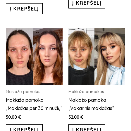
Į KREPŠELĮ
iš 5
Į KREPŠELĮ
Makiažo pamokos
Makiažo pamokos
Makiažo pamoka
Makiažo pamoka
„Makiažas per 30 minučių”
„Vakarinis makiažas”
50,00
€
52,00
€
Į KREPŠELĮ
Į KREPŠELĮ