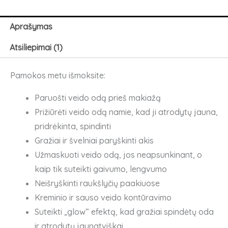
"Dieninis
makiažas
Aprašymas
2026"
Atsiliepimai (1)
Pamokos metu išmoksite:
Paruošti veido odą prieš makiažą
Prižiūrėti veido odą namie, kad ji atrodytų jauna,
pridrėkinta, spindinti
Gražiai ir švelniai paryškinti akis
Užmaskuoti veido odą, jos neapsunkinant, o
kaip tik suteikti gaivumo, lengvumo
Neišryškinti raukšlyčių paakiuose
Kreminio ir sauso veido kontūravimo
Suteikti „glow” efektą, kad gražiai spindėtų oda
ir atrodytų jaunatviškai