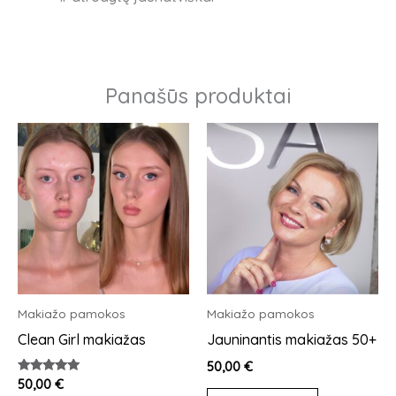
Panašūs produktai
Makiažo pamokos
Makiažo pamokos
Clean Girl makiažas
Jauninantis makiažas 50+
50,00
€
Įvertinimas:
50,00
€
5.00