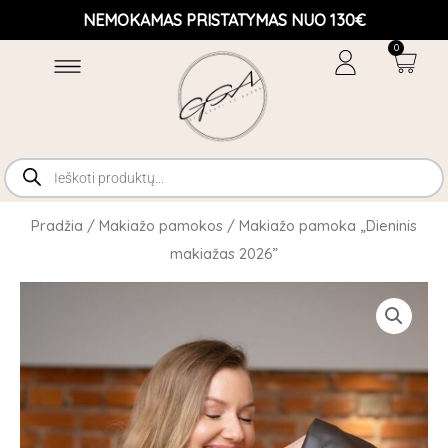
Pereiti
NEMOKAMAS PRISTATYMAS NUO 130€
prie
0
Cart
turinio
Products
search
Pradžia
/
Makiažo pamokos
/ Makiažo pamoka „Dieninis
makiažas 2026”