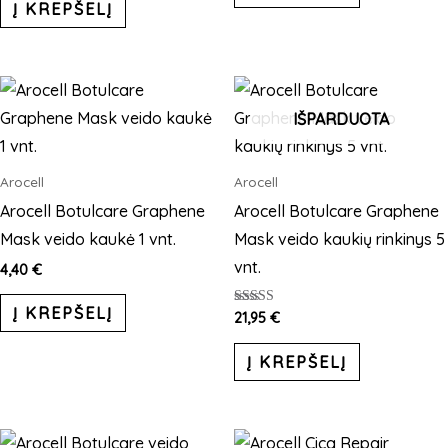
Į KREPŠELĮ
IŠPARDUOTA
Arocell
Arocell
Arocell Botulcare Graphene
Arocell Botulcare Graphene
Mask veido kaukė 1 vnt.
Mask veido kaukių rinkinys 5
vnt.
4,40
€
Į KREPŠELĮ
Įvertinimas:
21,95
€
5.00
iš 5
Į KREPŠELĮ