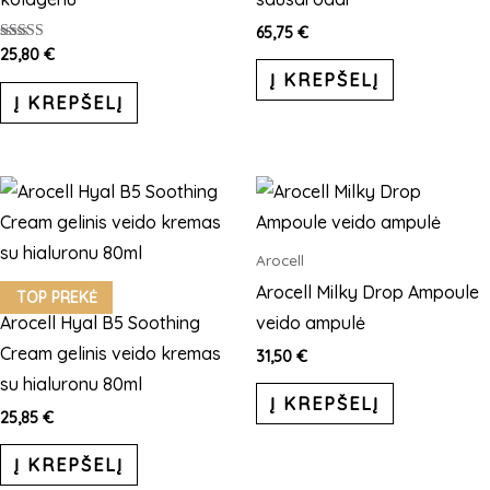
65,75
€
Įvertinimas:
25,80
€
5.00
Į KREPŠELĮ
iš 5
Į KREPŠELĮ
Arocell
Arocell Milky Drop Ampoule
Arocell
TOP PREKĖ
Arocell Hyal B5 Soothing
veido ampulė
Cream gelinis veido kremas
31,50
€
su hialuronu 80ml
Į KREPŠELĮ
25,85
€
Į KREPŠELĮ