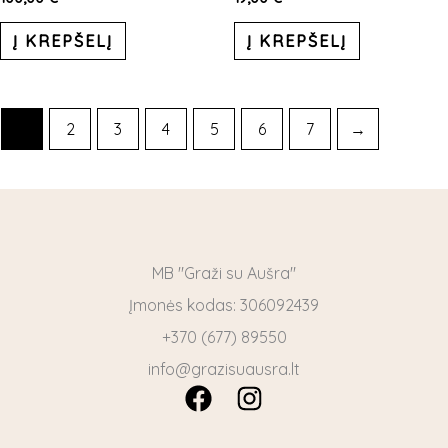
Į KREPŠELĮ
Į KREPŠELĮ
1
2
3
4
5
6
7
→
MB "Graži su Aušra"
Įmonės kodas: 306092439
+370 (677) 89550
info@grazisuausra.lt
F
I
a
n