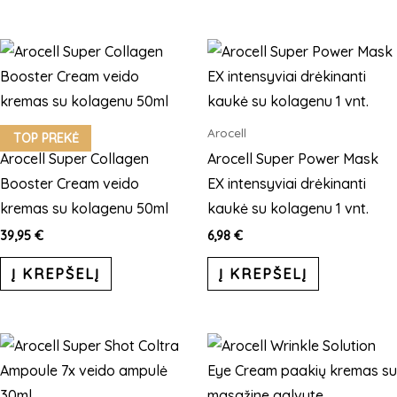
Arocell
Arocell
TOP PREKĖ
Arocell Super Collagen
Arocell Super Power Mask
Booster Cream veido
EX intensyviai drėkinanti
kremas su kolagenu 50ml
kaukė su kolagenu 1 vnt.
39,95
€
6,98
€
Į KREPŠELĮ
Į KREPŠELĮ