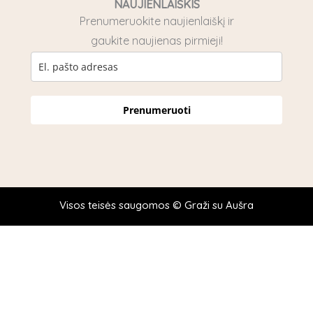
NAUJIENLAIŠKIS
Prenumeruokite naujienlaiškį ir
gaukite naujienas pirmieji!
Prenumeruoti
Visos teisės saugomos © Graži su Aušra