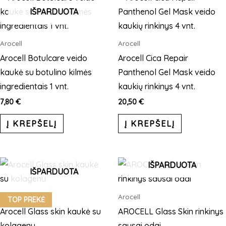
IŠPARDUOTA
Arocell
Arocell
Arocell Botulcare veido
Arocell Cica Repair
kaukė su botulino kilmės
Panthenol Gel Mask veido
ingredientais 1 vnt.
kaukių rinkinys 4 vnt.
7,80
€
20,50
€
Į KREPŠELĮ
Į KREPŠELĮ
IŠPARDUOTA
IŠPARDUOTA
Arocell
Arocell
TOP PREKĖ
Arocell Glass skin kaukė su
AROCELL Glass Skin rinkinys
kolagenu
sausai odai