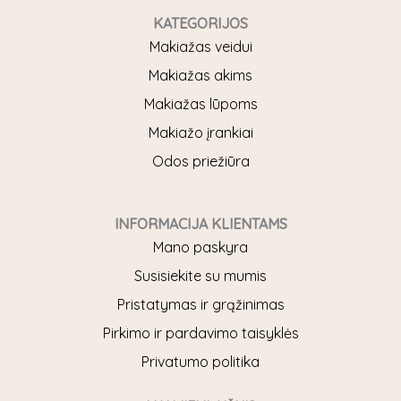
c
s
e
t
KATEGORIJOS
b
a
Makiažas veidui
o
g
Makiažas akims
o
r
Makiažas lūpoms
k
a
Makiažo įrankiai
m
Odos priežiūra
INFORMACIJA KLIENTAMS
Mano paskyra
Susisiekite su mumis
Pristatymas ir grąžinimas
Pirkimo ir pardavimo taisyklės
Privatumo politika