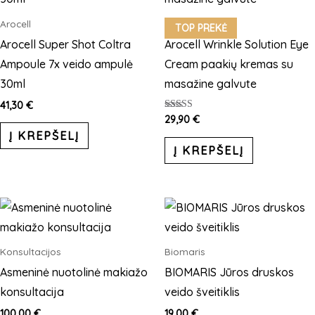
Arocell
Arocell
TOP PREKĖ
Arocell Super Shot Coltra
Arocell Wrinkle Solution Eye
Ampoule 7x veido ampulė
Cream paakių kremas su
30ml
masažine galvute
41,30
€
Įvertinimas:
29,90
€
5.00
Į KREPŠELĮ
iš 5
Į KREPŠELĮ
Konsultacijos
Biomaris
Asmeninė nuotolinė makiažo
BIOMARIS Jūros druskos
konsultacija
veido šveitiklis
100,00
€
19,00
€