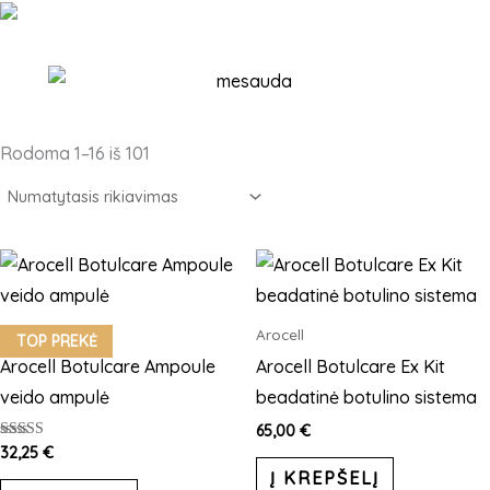
Rodoma 1–16 iš 101
Arocell
Arocell
TOP PREKĖ
Arocell Botulcare Ampoule
Arocell Botulcare Ex Kit
veido ampulė
beadatinė botulino sistema
65,00
€
Įvertinimas:
32,25
€
5.00
Į KREPŠELĮ
iš 5