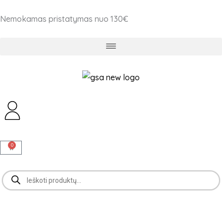
Pereiti
Nemokamas pristatymas nuo 130€
prie
turinio
0
Cart
Products
search