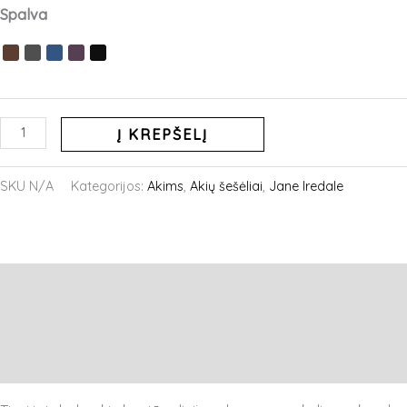
produkto
Spalva
kiekis:
JANE
IREDALE
MYSTIKOL
kreminiai
Į KREPŠELĮ
akių
šešėliai
SKU
N/A
Kategorijos:
Akims
,
Akių šešėliai
,
Jane Iredale
Aprašymas
Papildoma informacija
Atsiliepimai (0)