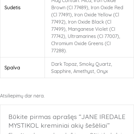
May Contain: Mica, Iron Oxide
Sudėtis
Brown (CI 77489), Iron Oxide Red
(Cl 77491), Iron Oxide Yellow (Cl
77492), Iron Oxide Black (Cl
77499), Manganese Violet (CI
77742), Ultramarines (CI 77007),
Chromium Oxide Greens (CI
77288).
Dark Topaz, Smoky Quartz,
Spalva
Sapphire, Amethyst, Onyx
Atsiliepimų dar nėra.
Būkite pirmas aprašęs “JANE IREDALE
MYSTIKOL kreminiai akių šešėliai”