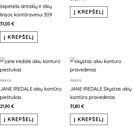
šepetėlis antakių ir akių
Į KREPŠELĮ
linijos kontūravimui 309
31,00
€
Į KREPŠELĮ
This
product
has
Akims
Akims
multiple
JANE IREDALE akių kontūro
JANE IREDALE Skystas akių
variants.
pieštukas
kontūro pravedimas
The
21,90
€
31,80
€
options
Į KREPŠELĮ
Į KREPŠELĮ
may
be