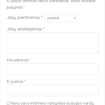
El. pašto adresas nebus skelbiamas.
Būtini laukeliai
pažymėti
*
Jūsų įvertinimas
*
Jūsų atsiliepimas
*
Pavadinimas
*
El. paštas
*
Noriu savo interneto naršyklėje išsaugoti vardą,