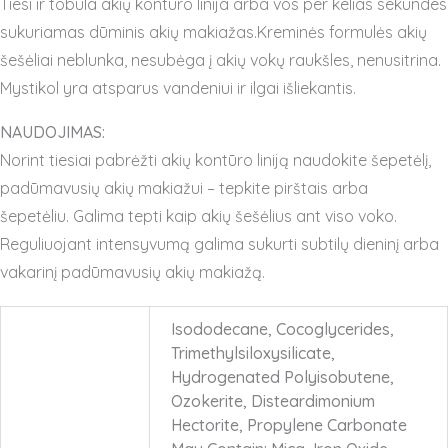
Tiesi ir tobula akių kontūro linija arba vos per kelias sekundes
sukuriamas dūminis akių makiažas.Kreminės formulės akių
šešėliai neblunka, nesubėga į akių vokų raukšles, nenusitrina.
Mystikol yra atsparus vandeniui ir ilgai išliekantis.
NAUDOJIMAS:
Norint tiesiai pabrėžti akių kontūro liniją naudokite šepetėlį,
padūmavusių akių makiažui – tepkite pirštais arba
šepetėliu.
Galima tepti kaip akių šešėlius ant viso voko.
Reguliuojant intensyvumą galima sukurti subtilų dieninį arba
vakarinį padūmavusių akių makiažą.
Isododecane, Cocoglycerides,
Trimethylsiloxysilicate,
Hydrogenated Polyisobutene,
Ozokerite, Disteardimonium
Hectorite, Propylene Carbonate