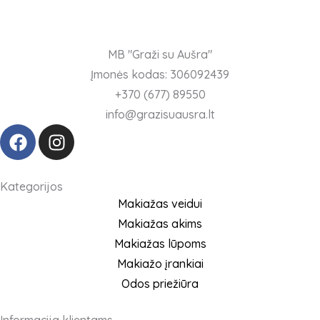
chosen
on
the
MB "Graži su Aušra"
product
Įmonės kodas: 306092439
page
+370 (677) 89550
info@grazisuausra.lt
F
I
a
n
c
s
e
t
Kategorijos
b
a
Makiažas veidui
o
g
Makiažas akims
o
r
Makiažas lūpoms
k
a
Makiažo įrankiai
m
Odos priežiūra