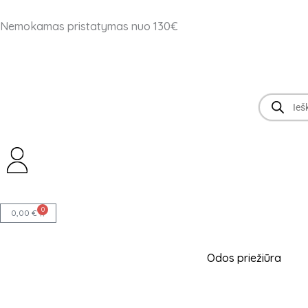
Pereiti
Nemokamas pristatymas nuo 130€
prie
turinio
Products
search
0
Cart
0,00
€
Odos priežiūra