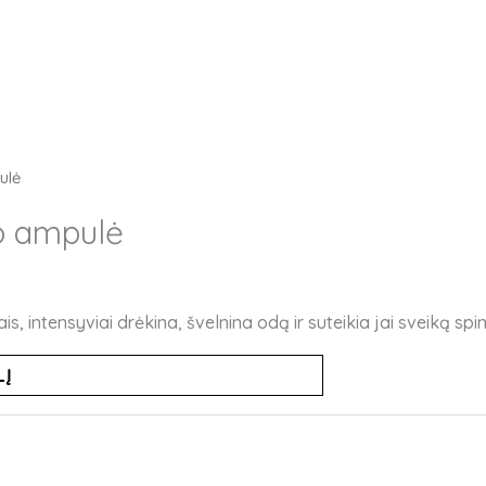
ulė
o ampulė
, intensyviai drėkina, švelnina odą ir suteikia jai sveiką spin
LĮ