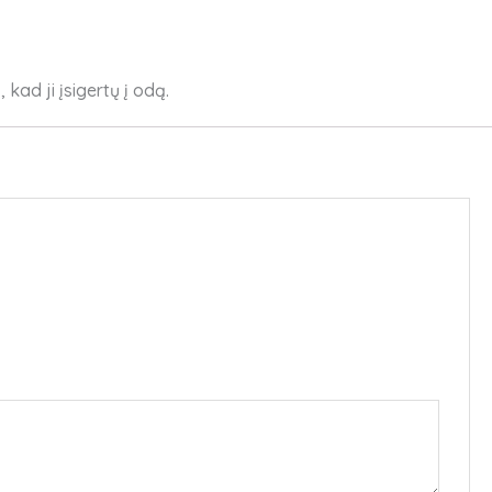
kad ji įsigertų į odą.