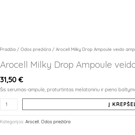
Pradžia
/
Odos priežiūra
/ Arocell Milky Drop Ampoule veido amp
Arocell Milky Drop Ampoule veid
31,50
€
Šis serumas-ampulė, praturtintas melatoninu ir pieno baltymais
produkto
Į KREPŠE
kiekis:
Arocell
Kategorijos:
Arocell
,
Odos priežiūra
Milky