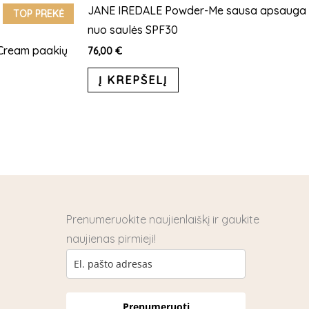
has
JANE IREDALE Powder-Me sausa apsauga
TOP PREKĖ
multiple
nuo saulės SPF30
variants.
 Cream paakių
76,00
€
The
Į KREPŠELĮ
options
may
be
chosen
on
the
product
page
Prenumeruokite naujienlaiškį ir gaukite
naujienas pirmieji!
Prenumeruoti