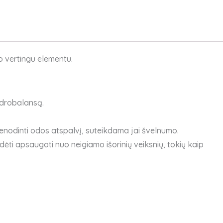
o vertingu elementu.
idrobalansą.
ienodinti odos atspalvį, suteikdama jai švelnumo.
dėti apsaugoti nuo neigiamo išorinių veiksnių, tokių kaip