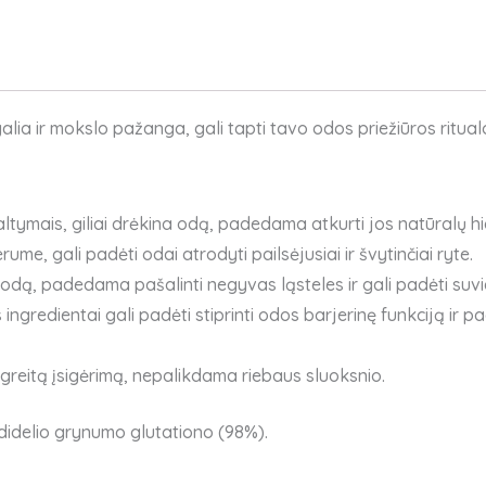
lia ir mokslo pažanga, gali tapti tavo odos priežiūros ritual
altymais, giliai drėkina odą, padedama atkurti jos natūralų h
ume, gali padėti odai atrodyti pailsėjusiai ir švytinčiai ryte.
a odą, padedama pašalinti negyvas ląsteles ir gali padėti suv
gredientai gali padėti stiprinti odos barjerinę funkciją ir pa
a greitą įsigėrimą, nepalikdama riebaus sluoksnio.
didelio grynumo glutationo (98%).