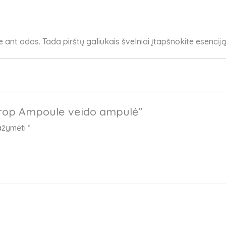
ant odos. Tada pirštų galiukais švelniai įtapšnokite esenciją, 
 Drop Ampoule veido ampulė”
pažymėti
*