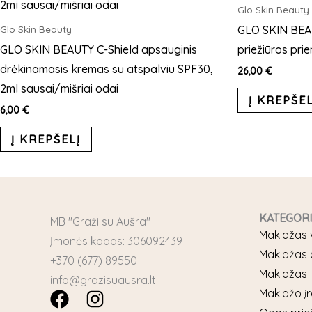
has
Glo Skin Beauty
multiple
GLO SKIN BEAU
Glo Skin Beauty
variants.
GLO SKIN BEAUTY C-Shield apsauginis
priežiūros pri
The
drėkinamasis kremas su atspalviu SPF30,
26,00
€
options
2ml sausai/mišriai odai
Į KREPŠEL
may
6,00
€
be
Į KREPŠELĮ
chosen
on
the
product
KATEGOR
page
MB "Graži su Aušra"
Makiažas 
Įmonės kodas: 306092439
Makiažas 
+370 (677) 89550
Makiažas
info@grazisuausra.lt
F
I
Makiažo įr