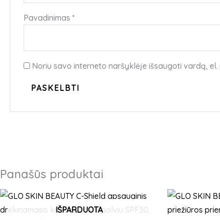
Pavadinimas
*
Noriu savo interneto naršyklėje išsaugoti vardą, el. 
Panašūs produktai
This
product
IŠPARDUOTA