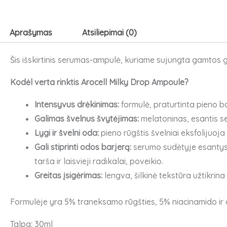
Drop
Ampoule
veido
Aprašymas
Atsiliepimai (0)
ampulė
Šis išskirtinis serumas-ampulė, kuriame sujungta gamtos ga
Kodėl verta rinktis Arocell Milky Drop Ampoule?
Intensyvus drėkinimas:
formulė, praturtinta pieno b
Galimas švelnus švytėjimas:
melatoninas, esantis ser
Lygi ir švelni oda:
pieno rūgštis švelniai eksfolijuoj
Gali stiprinti odos barjerą:
serumo sudėtyje esantys in
tarša ir laisvieji radikalai, poveikio.
Greitas įsigėrimas:
lengva, šilkinė tekstūra užtikrin
Formulėje yra 5% traneksamo rūgšties, 5% niacinamido ir 
Talpa: 30ml