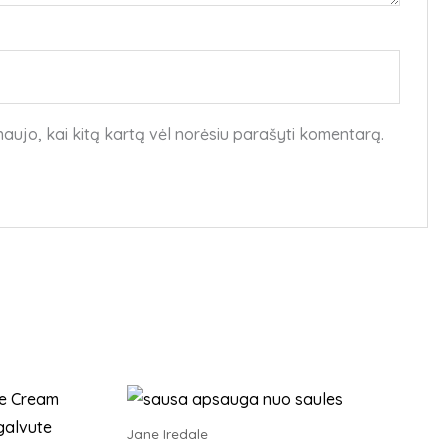
 naujo, kai kitą kartą vėl norėsiu parašyti komentarą.
This
product
Jane Iredale