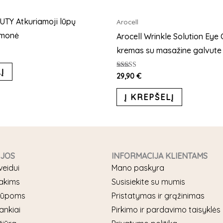
TY Atkuriamoji lūpų
Arocell
emonė
Arocell Wrinkle Solution Eye
kremas su masažine galvute
Į
Įvertinimas:
29,90
€
5.00
iš 5
Į KREPŠELĮ
IJOS
INFORMACIJA KLIENTAMS
veidui
Mano paskyra
akims
Susisiekite su mumis
 lūpoms
Pristatymas ir grąžinimas
ankiai
Pirkimo ir pardavimo taisyklės