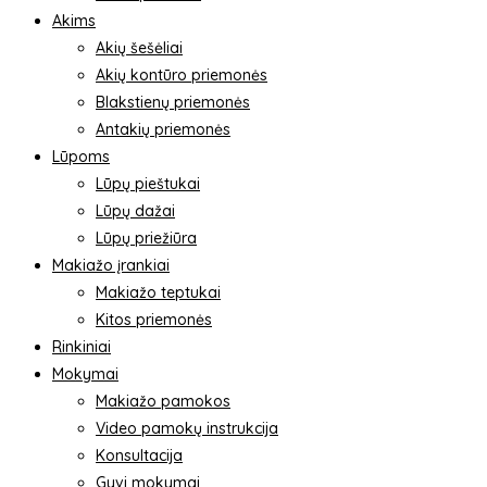
Akims
Akių šešėliai
Akių kontūro priemonės
Blakstienų priemonės
Antakių priemonės
Lūpoms
Lūpų pieštukai
Lūpų dažai
Lūpų priežiūra
Makiažo įrankiai
Makiažo teptukai
Kitos priemonės
Rinkiniai
Mokymai
Makiažo pamokos
Video pamokų instrukcija
Konsultacija
Gyvi mokymai