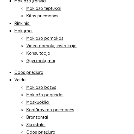
Makiažo įrankiai
Makiažo teptukai
Kitos priemonės
Rinkiniai
Mokymai
Makiažo pamokos
Video pamokų instrukcija
Konsultacija
Gyvi mokymai
Odos priežiūra
Veidui
Makiažo bazės
Makiažo pagrindai
Maskuokliai
Kontūravimo priemonės
Bronzantai
Skaistalai
Odos priežiūra