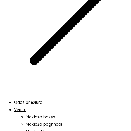
Odos priežiūra
Veidui
Makiažo bazės
Makiažo pagrindai