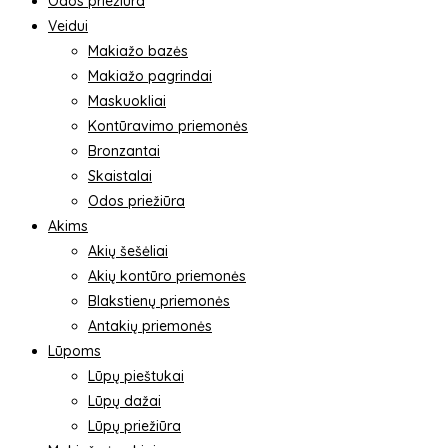
Odos priežiūra
Veidui
Makiažo bazės
Makiažo pagrindai
Maskuokliai
Kontūravimo priemonės
Bronzantai
Skaistalai
Odos priežiūra
Akims
Akių šešėliai
Akių kontūro priemonės
Blakstienų priemonės
Antakių priemonės
Lūpoms
Lūpų pieštukai
Lūpų dažai
Lūpų priežiūra