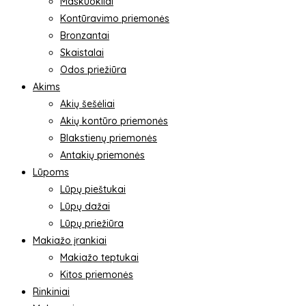
Maskuokliai
Kontūravimo priemonės
Bronzantai
Skaistalai
Odos priežiūra
Akims
Akių šešėliai
Akių kontūro priemonės
Blakstienų priemonės
Antakių priemonės
Lūpoms
Lūpų pieštukai
Lūpų dažai
Lūpų priežiūra
Makiažo įrankiai
Makiažo teptukai
Kitos priemonės
Rinkiniai