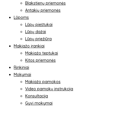
Blakstienų priemonės
Antakių priemonės
Lūpoms
Lūpų pieštukai
Lūpų dažai
Lūpų priežiūra
Makiažo įrankiai
Makiažo teptukai
Kitos priemonės
Rinkiniai
Mokymai
Makiažo pamokos
Video pamokų instrukcija
Konsultacija
Gyvi mokymai