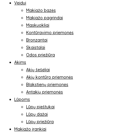
Veidui
Makiažo bazės
Makiažo pagrindai
Maskuokliai
Kontūravimo priemonės
Bronzantai
Skaistalai
Odos priežiūra
Akims
Akių šešėliai
Akių kontūro priemonės
Blakstienų priemonės
Antakių priemonės
Lūpoms
Lūpų pieštukai
Lūpų dažai
Lūpų priežiūra
Makiažo įrankiai