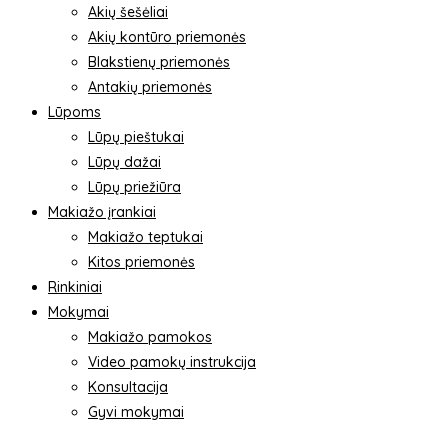
Akių šešėliai
Akių kontūro priemonės
Blakstienų priemonės
Antakių priemonės
Lūpoms
Lūpų pieštukai
Lūpų dažai
Lūpų priežiūra
Makiažo įrankiai
Makiažo teptukai
Kitos priemonės
Rinkiniai
Mokymai
Makiažo pamokos
Video pamokų instrukcija
Konsultacija
Gyvi mokymai