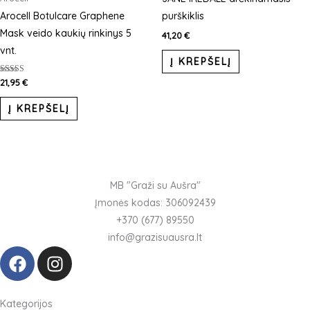
variants.
Arocell Botulcare Graphene
purškiklis
The
Mask veido kaukių rinkinys 5
41,20
€
options
vnt.
Į KREPŠELĮ
may
be
Įvertinimas:
21,95
€
5.00
chosen
iš 5
Į KREPŠELĮ
on
the
product
page
MB "Graži su Aušra"
Įmonės kodas: 306092439
+370 (677) 89550
info@grazisuausra.lt
F
I
a
n
c
s
e
t
Kategorijos