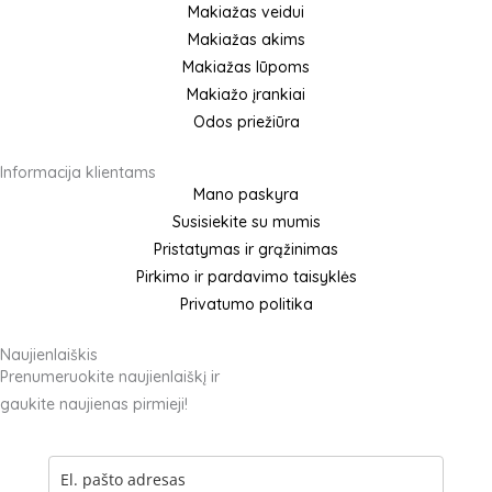
Makiažas veidui
b
a
Makiažas akims
o
g
Makiažas lūpoms
o
r
Makiažo įrankiai
k
a
Odos priežiūra
m
Informacija klientams
Mano paskyra
Susisiekite su mumis
Pristatymas ir grąžinimas
Pirkimo ir pardavimo taisyklės
Privatumo politika
Naujienlaiškis
Prenumeruokite naujienlaiškį ir
gaukite naujienas pirmieji!