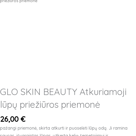
priežiūros priemonė
GLO SKIN BEAUTY Atkuriamoji
lūpų priežiūros priemonė
26,00
€
pažangi priemonė, skirta atkurti ir
puoselėti lūpų odą. Ji ramina
sausas, išvargintas lūpas, užkerta kelią šerpetojimui ir