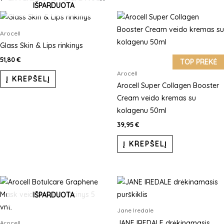
IŠPARDUOTA
Arocell
Glass Skin & Lips rinkinys
51,80
€
TOP PREKĖ
Arocell
Į KREPŠELĮ
Arocell Super Collagen Booster
Cream veido kremas su
kolagenu 50ml
39,95
€
Į KREPŠELĮ
This
product
IŠPARDUOTA
has
Jane Iredale
multiple
JANE IREDALE drėkinamasis
Arocell