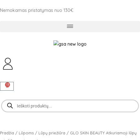
Pereiti
Nemokamas pristatymas nuo 130€
prie
turinio
13
Cart
Products
search
Pradžia
/
Lūpoms
/
Lūpų priežiūra
/ GLO SKIN BEAUTY Atkuriamoji lūpų