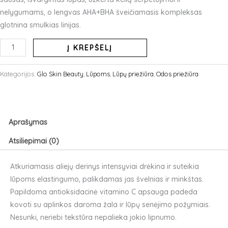
nelygumams, o lengvas AHA+BHA šveičiamasis kompleksas
glotnina smulkias linijas.
produkto
Į KREPŠELĮ
kiekis:
GLO
Kategorijos:
Glo Skin Beauty
,
Lūpoms
,
Lūpų priežiūra
,
Odos priežiūra
SKIN
BEAUTY
Atkuriamoji
lūpų
Aprašymas
priežiūros
Atsiliepimai (0)
priemonė
Atkuriamasis aliejų derinys intensyviai drėkina ir suteikia
lūpoms elastingumo, palikdamas jas švelnias ir minkštas.
Papildoma antioksidacinė vitamino C apsauga padeda
kovoti su aplinkos daroma žala ir lūpų senėjimo požymiais.
Nesunki, neriebi tekstūra nepalieka jokio lipnumo.