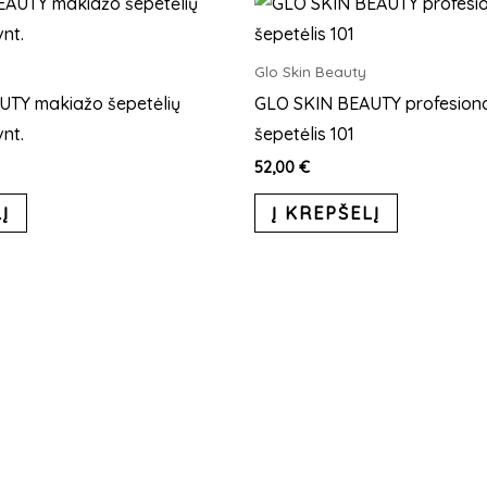
Glo Skin Beauty
UTY makiažo šepetėlių
GLO SKIN BEAUTY profesiona
vnt.
šepetėlis 101
52,00
€
Į
Į KREPŠELĮ