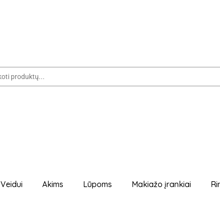
Veidui
Akims
Lūpoms
Makiažo įrankiai
Ri