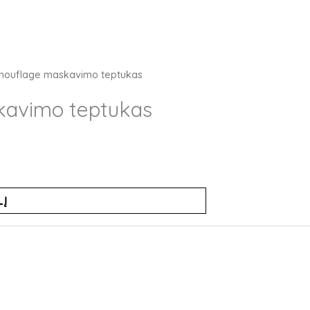
mouflage maskavimo teptukas
avimo teptukas
LĮ