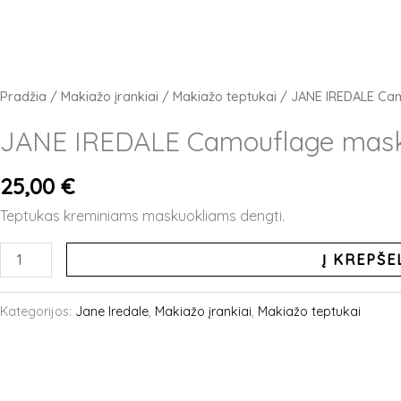
Pradžia
/
Makiažo įrankiai
/
Makiažo teptukai
/ JANE IREDALE Ca
JANE IREDALE Camouflage mask
25,00
€
Teptukas kreminiams maskuokliams dengti.
produkto
Į KREPŠE
kiekis:
JANE
Kategorijos:
Jane Iredale
,
Makiažo įrankiai
,
Makiažo teptukai
IREDALE
Camouflage
maskavimo