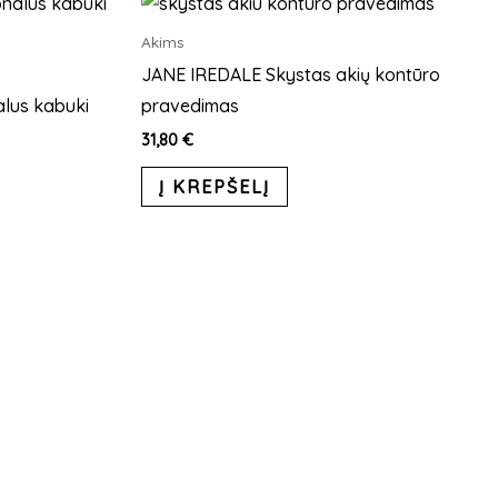
Akims
JANE IREDALE Skystas akių kontūro
lus kabuki
pravedimas
31,80
€
Į KREPŠELĮ