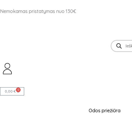
Pereiti
Nemokamas pristatymas nuo 130€
prie
turinio
Products
search
0
Cart
0,00
€
Odos priežiūra