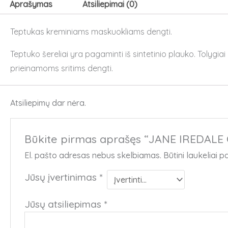
teptukas
Aprašymas
Atsiliepimai (0)
Teptukas kreminiams maskuokliams dengti.
Teptuko šereliai yra pagaminti iš sintetinio plauko. Tolygia
prieinamoms sritims dengti.
Atsiliepimų dar nėra.
Būkite pirmas aprašęs “JANE IREDALE
El. pašto adresas nebus skelbiamas.
Būtini laukeliai 
Jūsų įvertinimas
*
Jūsų atsiliepimas
*