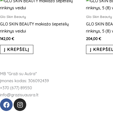
Glo Skin Beauty
Glo Skin Beauty
GLO SKIN BEAUTY makiažo šepetėlių
GLO SKIN BEA
rinkinys veidui
rinkinys, 5 (8) 
142,00
€
204,00
€
Į KREPŠELĮ
Į KREPŠEL
MB "Graži su Aušra"
Įmonės kodas: 306092439
+370 (677) 89550
info@grazisuausra.lt
F
I
a
n