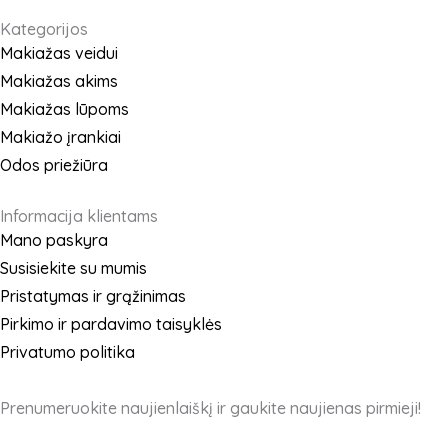
c
s
e
t
Kategorijos
b
a
Makiažas veidui
o
g
Makiažas akims
o
r
Makiažas lūpoms
k
a
Makiažo įrankiai
m
Odos priežiūra
Informacija klientams
Mano paskyra
Susisiekite su mumis
Pristatymas ir grąžinimas
Pirkimo ir pardavimo taisyklės
Privatumo politika
Prenumeruokite naujienlaiškį ir gaukite naujienas pirmieji!