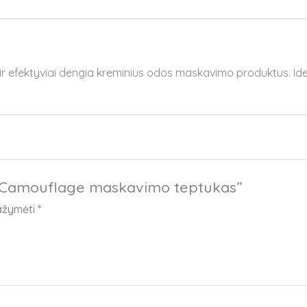
i ir efektyviai dengia kreminius odos maskavimo produktus. Idea
 Camouflage maskavimo teptukas”
pažymėti
*