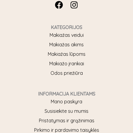
F
I
a
n
c
s
e
t
KATEGORIJOS
b
a
Makiažas veidui
o
g
Makiažas akims
o
r
Makiažas lūpoms
k
a
Makiažo įrankiai
m
Odos priežiūra
INFORMACIJA KLIENTAMS
Mano paskyra
Susisiekite su mumis
Pristatymas ir grąžinimas
Pirkimo ir pardavimo taisyklės