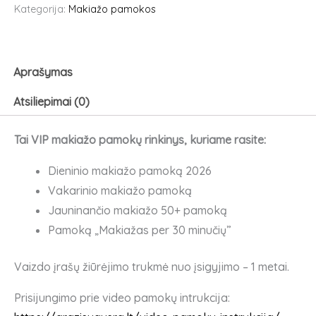
Makiažo
Kategorija:
Makiažo pamokos
pamokų
rinkinys
"VIP"
Aprašymas
Atsiliepimai (0)
Tai VIP makiažo pamokų rinkinys, kuriame rasite:
Dieninio makiažo pamoką 2026
Vakarinio makiažo pamoką
Jauninančio makiažo 50+ pamoką
Pamoką „Makiažas per 30 minučių”
Vaizdo įrašų žiūrėjimo trukmė nuo įsigyjimo – 1 metai.
Prisijungimo prie video pamokų intrukcija: