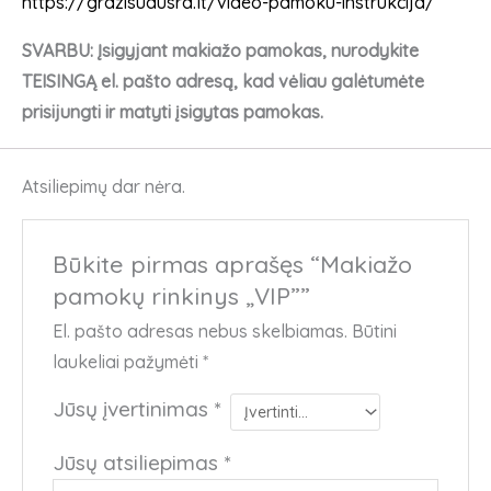
https://grazisuausra.lt/video-pamoku-instrukcija/
SVARBU: Įsigyjant makiažo pamokas, nurodykite
TEISINGĄ el. pašto adresą, kad vėliau galėtumėte
prisijungti ir matyti įsigytas pamokas.
Atsiliepimų dar nėra.
Būkite pirmas aprašęs “Makiažo
pamokų rinkinys „VIP””
El. pašto adresas nebus skelbiamas.
Būtini
laukeliai pažymėti
*
Jūsų įvertinimas
*
Jūsų atsiliepimas
*