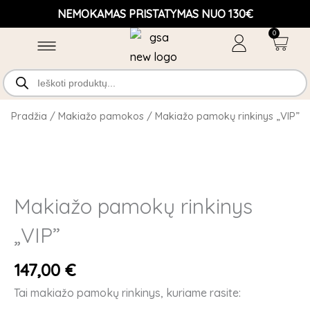
Pereiti
NEMOKAMAS PRISTATYMAS NUO 130€
prie
0
Cart
turinio
Products
search
Odos priežiūra
Makiažo įrankiai
Pradžia
/
Makiažo pamokos
/ Makiažo pamokų rinkinys „VIP”
Makiažo pamokų rinkinys
„VIP”
147,00
€
Tai makiažo pamokų rinkinys, kuriame rasite: