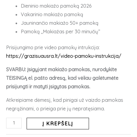
Dieninio makiažo pamoką 2026
Vakarinio makiažo pamoką
Jauninančio makiažo 50+ pamoką
Pamoką „Makiažas per 30 minučių”
Prisijungimo prie video pamokų intrukcija:
https://grazisuausra.lt/video-pamoku-instrukcija/
SVARBU: Įsigyjant makiažo pamokas, nurodykite
TEISINGĄ el. pašto adresą, kad vėliau galėtumėte
prisijungti ir matyti įsigytas pamokas.
Atkreipiame dėmesį, kad pinigai už vaizdo pamokas
negrąžinami, o prieiga prie jų nepratęsiama.
produkto
Į KREPŠELĮ
kiekis: