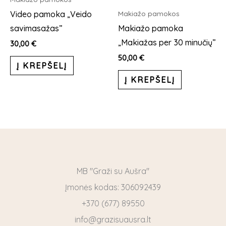
Video pamoka „Veido
Makiažo pamokos
savimasažas”
Makiažo pamoka
„Makiažas per 30 minučių”
30,00
€
50,00
€
Į KREPŠELĮ
Į KREPŠELĮ
MB "Graži su Aušra"
Įmonės kodas: 306092439
+370 (677) 89550
info@grazisuausra.lt