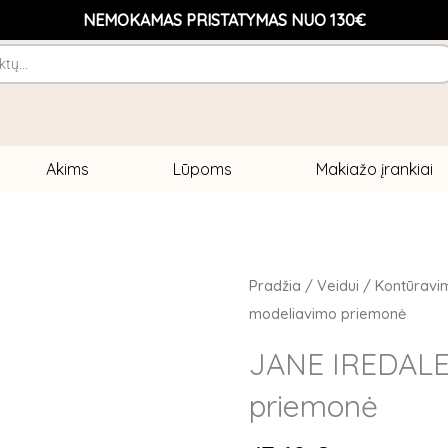
NEMOKAMAS PRISTATYMAS NUO 130€
Akims
Lūpoms
Makiažo įrankiai
Pradžia
/
Veidui
/
Kontūravi
modeliavimo priemonė
JANE IREDALE
priemonė