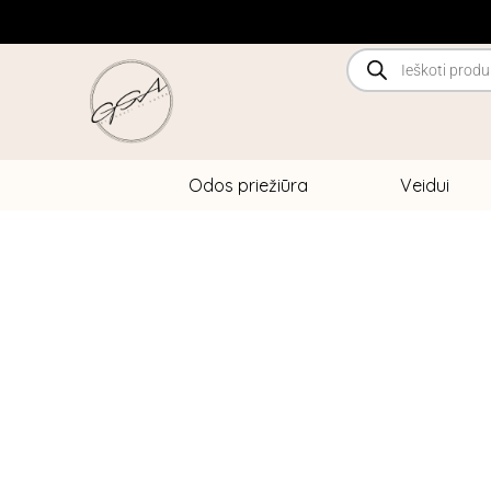
Pereiti
prie
Products
search
turinio
Odos priežiūra
Veidui