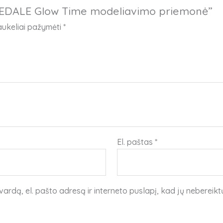
REDALE Glow Time modeliavimo priemonė”
laukeliai pažymėti
*
El. paštas
*
ardą, el. pašto adresą ir interneto puslapį, kad jų nebereiktų 