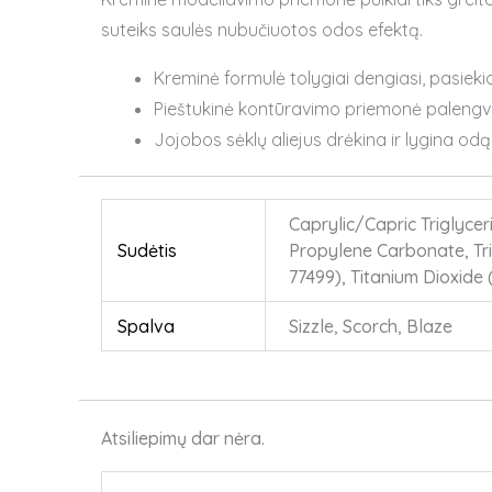
suteiks saulės nubučiuotos odos efektą.
Kreminė formulė tolygiai dengiasi, pasiek
Pieštukinė kontūravimo priemonė palengvi
Jojobos sėklų aliejus drėkina ir lygina odą
Caprylic/Capric Triglycer
Sudėtis
Propylene Carbonate, Trie
77499), Titanium Dioxide (
Spalva
Sizzle, Scorch, Blaze
Atsiliepimų dar nėra.