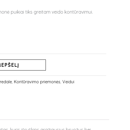
nė puikiai tiks greitam veido kontūravimui.
REPŠELĮ
redale
,
Kontūravimo priemonės
,
Veidui
as, kuris išryškins gražiausius bruožus bei