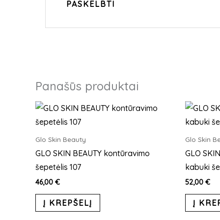
Panašūs produktai
Glo Skin Beauty
Glo Skin B
GLO SKIN BEAUTY kontūravimo
GLO SKIN
šepetėlis 107
kabuki še
46,00
€
52,00
€
Į KREPŠELĮ
Į KRE