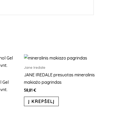
This
product
Jane Iredale
has
JANE IREDALE presuotas mineralinis
multiple
l Gel
makiažo pagrindas
variants.
vnt.
58,81
€
The
Į KREPŠELĮ
options
may
be