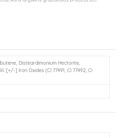
lybutene, Disteardimonium Hectorite,
 [+/-] Iron Oxides (CI 77491, CI 77492, CI