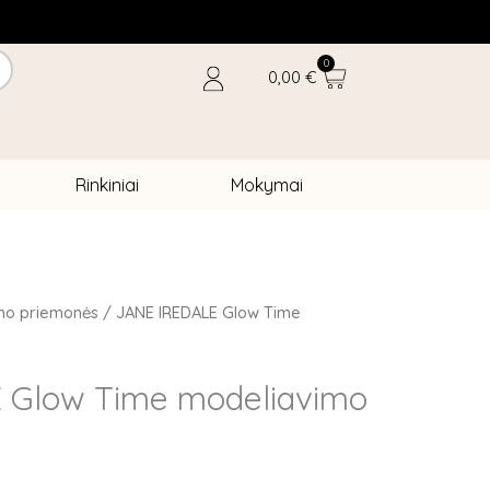
0
Cart
0,00
€
Rinkiniai
Mokymai
mo priemonės
/ JANE IREDALE Glow Time
 Glow Time modeliavimo