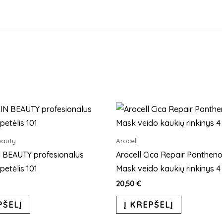
eauty
Arocell
 BEAUTY profesionalus
Arocell Cica Repair Pantheno
petėlis 101
Mask veido kaukių rinkinys 4 
20,50
€
PŠELĮ
Į KREPŠELĮ