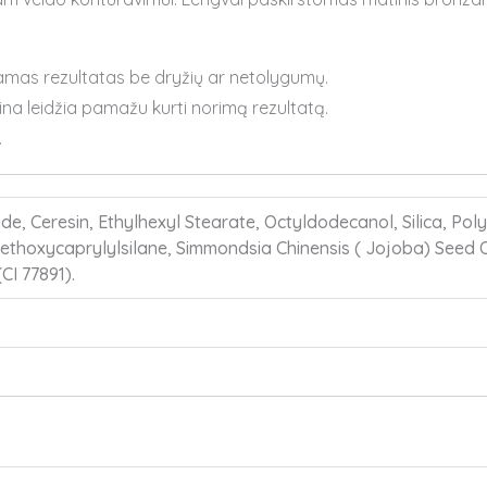
iamas rezultatas be dryžių ar netolygumų.
na leidžia pamažu kurti norimą rezultatą.
.
ide, Ceresin, Ethylhexyl Stearate, Octyldodecanol, Silica, Po
thoxycaprylylsilane, Simmondsia Chinensis ( Jojoba) Seed Oil.
CI 77891).