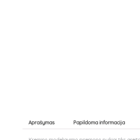
Aprašymas
Papildoma informacija
Kreminė modeliavimo priemonė puikiai tiks greit