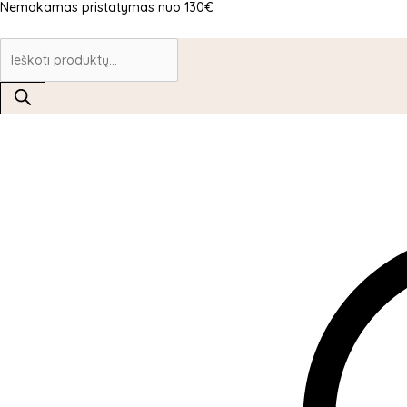
Nemokamas pristatymas nuo 130€
Pereiti
Products
Products
Products
produkto
This
This
prie
search
search
search
kiekis:
product
product
turinio
JANE
has
has
IREDALE
multiple
multiple
Powder-
variants.
variants.
Me
The
The
sausa
options
options
apsauga
may
may
nuo
be
be
saulės
chosen
chosen
SPF30
on
on
the
the
product
product
page
page