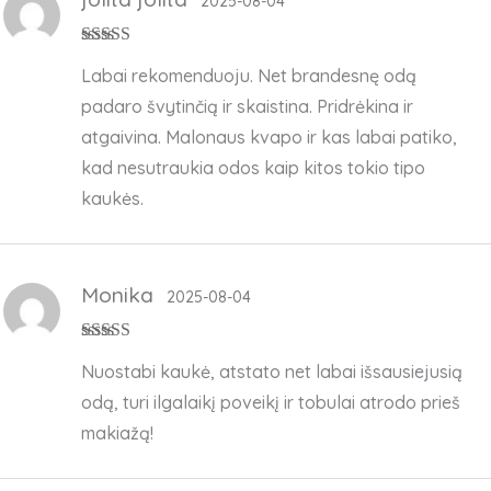
2025-08-04
Įvertinimas:
5
Labai rekomenduoju. Net brandesnę odą
iš 5
padaro švytinčią ir skaistina. Pridrėkina ir
atgaivina. Malonaus kvapo ir kas labai patiko,
kad nesutraukia odos kaip kitos tokio tipo
kaukės.
Monika
2025-08-04
Įvertinimas:
5
Nuostabi kaukė, atstato net labai išsausiejusią
iš 5
odą, turi ilgalaikį poveikį ir tobulai atrodo prieš
makiažą!