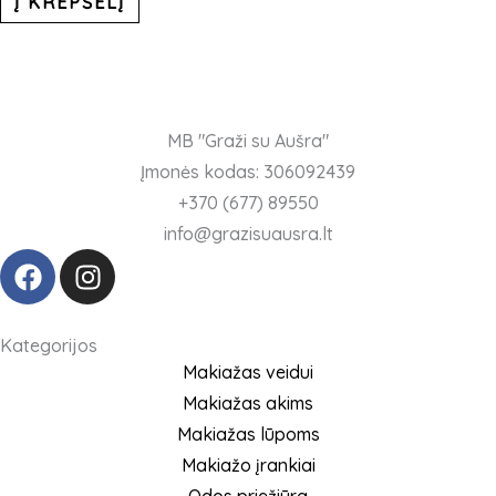
Į KREPŠELĮ
MB "Graži su Aušra"
Įmonės kodas: 306092439
+370 (677) 89550
info@grazisuausra.lt
F
I
a
n
c
s
e
t
Kategorijos
b
a
Makiažas veidui
o
g
Makiažas akims
o
r
Makiažas lūpoms
k
a
Makiažo įrankiai
m