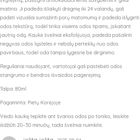
švytėjimą, pasižymi antioksidacinėmis savybėmis ir giliai
maitina. Ji padeda išlaikyti drėgmę iki 24 valandų, gali
padėti vizualiai sumažinti porų matomumą ir padeda išlyginti
odos tekstūrą, todėl tinka visiems odos tipams, įskaitant
jautrią odą. Kaukė švelniai eksfolijuoja, padeda pašalinti
negyvas odos ląsteles ir riebalų perteklių nuo odos
paviršiaus, todėl oda tampa lygesnė be dirginimo.
Reguliariai naudojant, vartotojai gali pastebėti odos
stangrumo ir bendros išvaizdos pagerėjimą.
Talpa: 80ml
Pagaminta: Pietų Korėjoje
Veido kaukę tepkite ant švarios odos po toniko, leiskite
išdžiūti 20–30 minučių, tada švelniai nuimkite.
jolita jolita