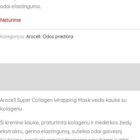
odai elastingumo.
Neturime
Kategorijos:
Arocell
,
Odos priežiūra
Aprašymas
Atsiliepimai (11)
Arocell Super Collagen Wrapping Mask veido kaukė su
kolagenu
Ši kreminė kaukė, praturtinta kolagenu ir medetkos žiedų
ekstraktu, gerina elastingumą, suteikia odai gaivesnį