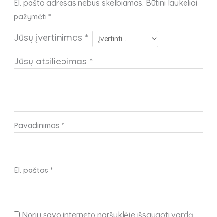
El. pašto adresas nebus skelbiamas.
Būtini laukeliai
pažymėti
*
Jūsų įvertinimas
*
Jūsų atsiliepimas
*
Pavadinimas
*
El. paštas
*
Noriu savo interneto naršyklėje išsaugoti vardą,