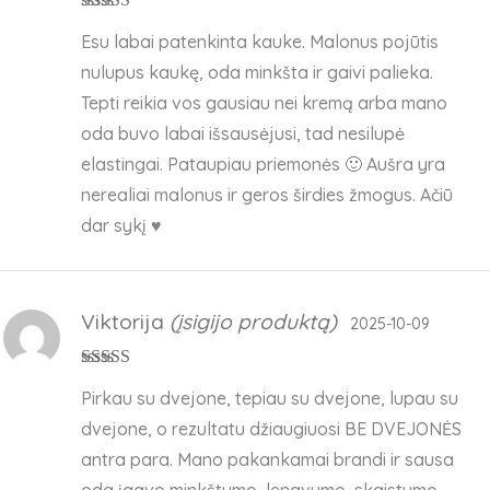
Įvertinimas:
5
Esu labai patenkinta kauke. Malonus pojūtis
iš 5
nulupus kaukę, oda minkšta ir gaivi palieka.
Tepti reikia vos gausiau nei kremą arba mano
oda buvo labai išsausėjusi, tad nesilupė
elastingai. Pataupiau priemonės 🙂 Aušra yra
nerealiai malonus ir geros širdies žmogus. Ačiū
dar sykį ♥️
Viktorija
(įsigijo produktą)
2025-10-09
Įvertinimas:
5
Pirkau su dvejone, tepiau su dvejone, lupau su
iš 5
dvejone, o rezultatu džiaugiuosi BE DVEJONĖS
antra para. Mano pakankamai brandi ir sausa