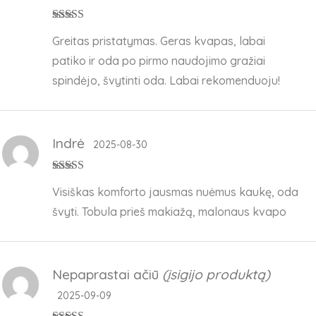
Įvertinimas:
5
Greitas pristatymas. Geras kvapas, labai
iš 5
patiko ir oda po pirmo naudojimo gražiai
spindėjo, švytinti oda. Labai rekomenduoju!
Indrė
2025-08-30
Įvertinimas:
5
Visiškas komforto jausmas nuėmus kaukę, oda
iš 5
švyti. Tobula prieš makiažą, malonaus kvapo
Nepaprastai ačiū
(įsigijo produktą)
2025-09-09