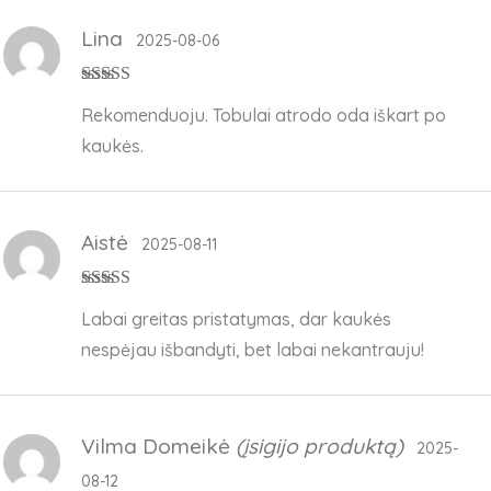
Lina
2025-08-06
Įvertinimas:
5
Rekomenduoju. Tobulai atrodo oda iškart po
iš 5
kaukės.
Aistė
2025-08-11
Įvertinimas:
5
Labai greitas pristatymas, dar kaukės
iš 5
nespėjau išbandyti, bet labai nekantrauju!
Vilma Domeikė
(įsigijo produktą)
2025-
08-12