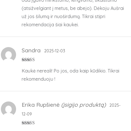
oda įgavo minkštumo, lengvumo, skaistumo
(atsižvelgiant į metus, be abejo). Dėkoju Aušrai
už jos šilumą ir nuoširdumą. Tikrai stipri
rekomendacija šiai kaukei.
Sandra
2025-12-03
Įvertinimas:
5
Kaukė nereali! Po jos, oda kaip kūdikio. Tikrai
iš 5
rekomenduoju !
Erika Rupšienė
(įsigijo produktą)
2025-
12-09
Įvertinimas:
5