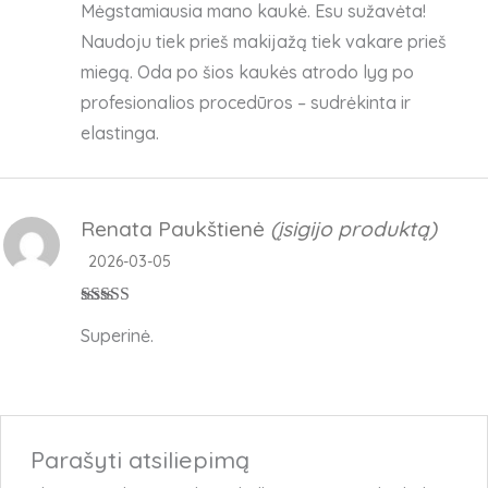
Mėgstamiausia mano kaukė. Esu sužavėta!
iš 5
Naudoju tiek prieš makijažą tiek vakare prieš
miegą. Oda po šios kaukės atrodo lyg po
profesionalios procedūros – sudrėkinta ir
elastinga.
Renata Paukštienė
(įsigijo produktą)
2026-03-05
Įvertinimas:
5
Superinė.
iš 5
Parašyti atsiliepimą