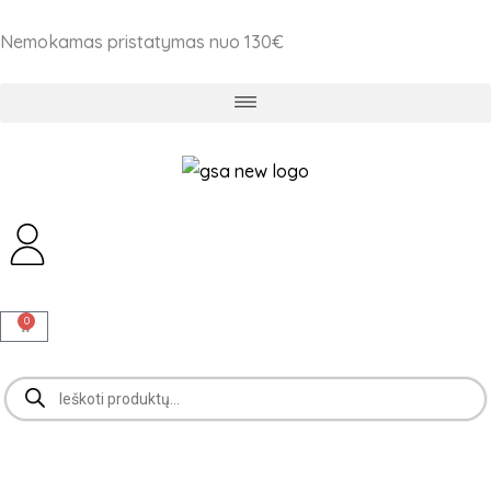
Pereiti
Nemokamas pristatymas nuo 130€
prie
turinio
0
Cart
Products
search