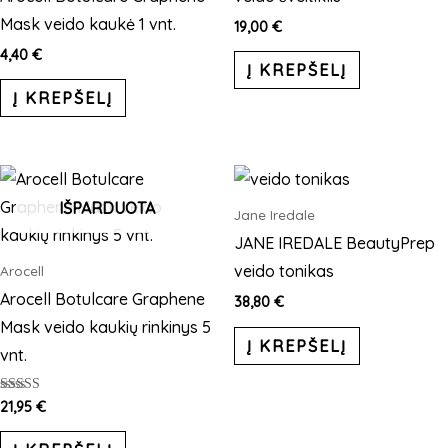
Mask veido kaukė 1 vnt.
19,00
€
4,40
€
Į KREPŠELĮ
Į KREPŠELĮ
IŠPARDUOTA
Jane Iredale
JANE IREDALE BeautyPrep
veido tonikas
Arocell
Arocell Botulcare Graphene
38,80
€
Mask veido kaukių rinkinys 5
Į KREPŠELĮ
vnt.
Įvertinimas:
21,95
€
5.00
iš 5