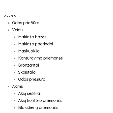
0,00
€
0
Odos priežiūra
Veidui
Makiažo bazės
Makiažo pagrindai
Maskuokliai
Kontūravimo priemonės
Bronzantai
Skaistalai
Odos priežiūra
Akims
Akių šešėliai
Akių kontūro priemonės
Blakstienų priemonės