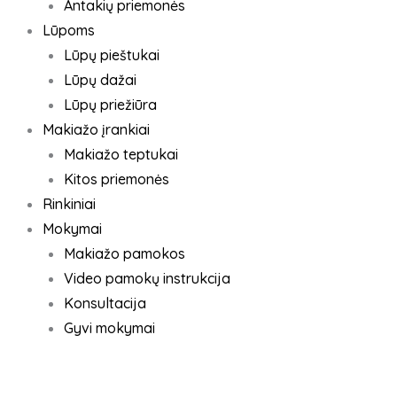
Antakių priemonės
Lūpoms
Lūpų pieštukai
Lūpų dažai
Lūpų priežiūra
Makiažo įrankiai
Makiažo teptukai
Kitos priemonės
Rinkiniai
Mokymai
Makiažo pamokos
Video pamokų instrukcija
Konsultacija
Gyvi mokymai